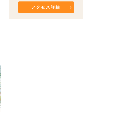
奥
期
施