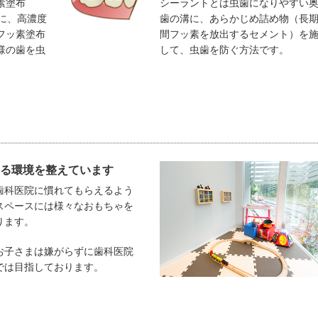
素塗布
シーラントとは虫歯になりやすい
に、高濃度
歯の溝に、あらかじめ詰め物（長
フッ素塗布
間フッ素を放出するセメント）を
様の歯を虫
して、虫歯を防ぐ方法です。
る環境を整えています
歯科医院に慣れてもらえるよう
スペースには様々なおもちゃを
ります。
お子さまは嫌がらずに歯科医院
では目指しております。